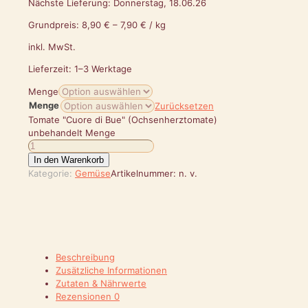
Nächste Lieferung: Donnerstag, 18.06.26
Grundpreis:
8,90
€
–
7,90
€
/
kg
inkl. MwSt.
Lieferzeit:
1–3 Werktage
Menge
Menge
Zurücksetzen
Tomate "Cuore di Bue" (Ochsenherztomate)
unbehandelt Menge
In den Warenkorb
Kategorie:
Gemüse
Artikelnummer:
n. v.
Beschreibung
Zusätzliche Informationen
Zutaten & Nährwerte
Rezensionen
0