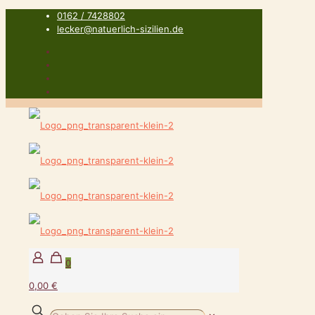
0162 / 7428802
lecker@natuerlich-sizilien.de
0
0,00 €