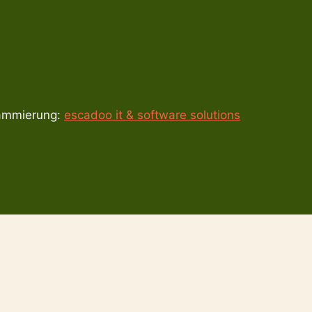
grammierung:
escadoo it & software solutions