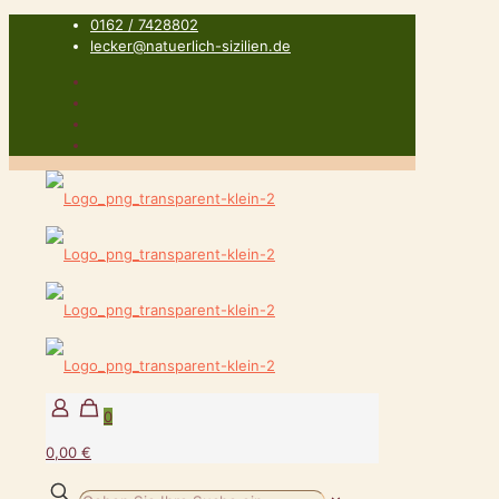
0162 / 7428802
lecker@natuerlich-sizilien.de
0
0,00 €