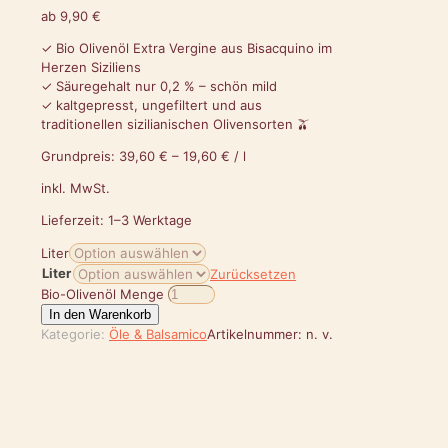
ab
9,90
€
✓ Bio Olivenöl Extra Vergine aus Bisacquino im
Herzen Siziliens
✓ Säuregehalt nur 0,2 % – schön mild
✓ kaltgepresst, ungefiltert und aus
traditionellen sizilianischen Olivensorten 🫒
Grundpreis:
39,60
€
–
19,60
€
/
l
inkl. MwSt.
Lieferzeit:
1–3 Werktage
Liter
Liter
Zurücksetzen
Bio-Olivenöl Menge
In den Warenkorb
Kategorie:
Öle & Balsamico
Artikelnummer:
n. v.