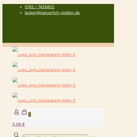
0162 / 7428802
lecker@natuerlich-sizilien.de
0
0,00 €