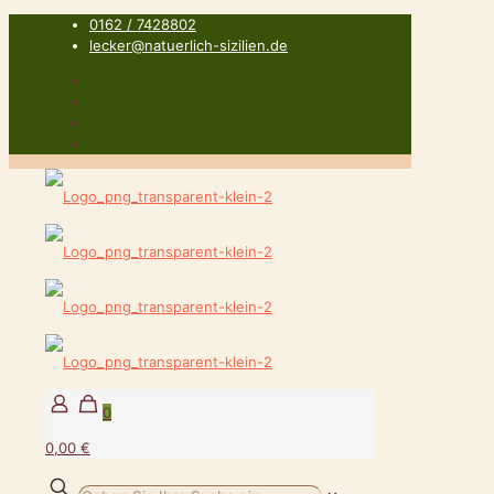
0162 / 7428802
lecker@natuerlich-sizilien.de
0
0,00 €